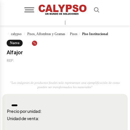
|
calypso
Pisos, Alfombras y Gramas
Pisos
Piso Institucional
Nuevo
%
Alfajor
REF:
"Las imágenes de productos finales solo representan una ejemplificación de como
pueden ser transformados los materiales"
Precio por unidad:
Unidad de venta: