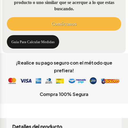
producto o uno similar que se acerque a lo que estas
buscando.
Contáctanos
Guía Para Calcular Medidas
¡Realice su pago seguro con el método que
prefiera!
Compra 100% Segura
Información importante
Estamos trabajando para ampliar nuestra cobertura en la ciudad
Detalles del producto
seleccionada. Contáctanos por cualquier de estos medios para