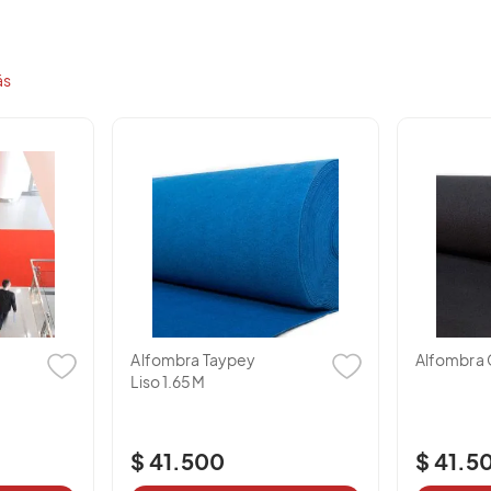
Contactar
Montería: Calle 36 # 5 – 52
(3)
7820151
-
7
Valledupar: Carrera 7 a #20
(3)
5885972
-
5
ás
b – 107
es
 1 5084444
SI ESTAS UBICADO EN UNA LOCALIZACION DIFERENTE 
Alfombra Taypey
Alfombra 
Liso 1.65M
$ 41.500
$ 41.5