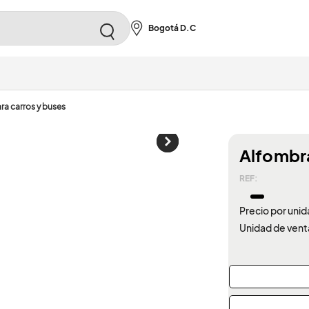
Bogotá D.C
ra carros y buses
Alfombr
REF:
Precio por unid
Unidad de vent