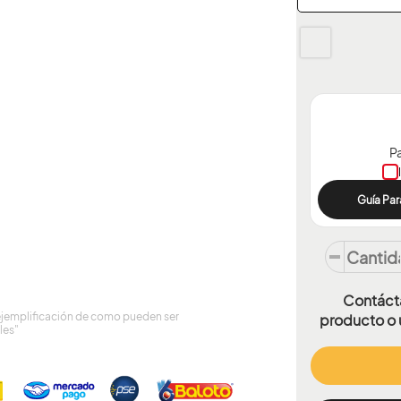
Pa
Guía Par
Contácta
ejemplificación de como pueden ser
producto o 
les"