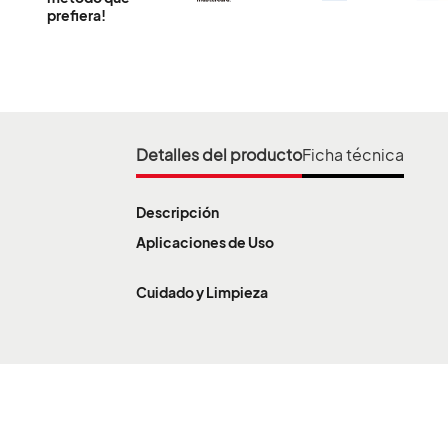
prefiera!
Información importante
Estamos trabajando para ampliar nuestra c
Detalles del producto
Ficha técnica
País
Departamento
Descripción
Atlántico
Aplicaciones de Uso
Información importante
Cuidado y Limpieza
Los siguientes números te comunican con áreas administrativ
Bogota y Centro:
+57 601 2473740
/
+57 601 3340400
Bolívar
Antioquia:
+57 604 5137200
COLOMBIA
Valle y Eje Cafetero:
+57 602 8831801
Santanderes:
+57 607 6301945
Llanos:
+57 608 6726333
Si deseas información de ventas, comunícate a nuestra única l