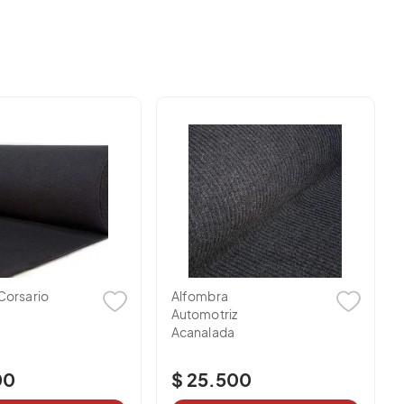
820153
3208514429
885976
3102154514
3204884243
O ENVIANOS UN CORREO A
asesor.nal@tiendascalypso.com
Corsario
Alfombra
Automotriz
Acanalada
00
$ 25.500