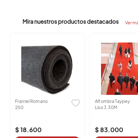
Córdoba
Mira nuestros productos destacados
Cesar
Ver m
La Guajira, Magdalena, Sucre y San Andr
CONTACTANOS AL SIGUIENTE TELEFONO WHATSAPP
+57
Frantel Romano
Alfombra Taypey
250
Liso 3.30M
$ 18.600
$ 83.000