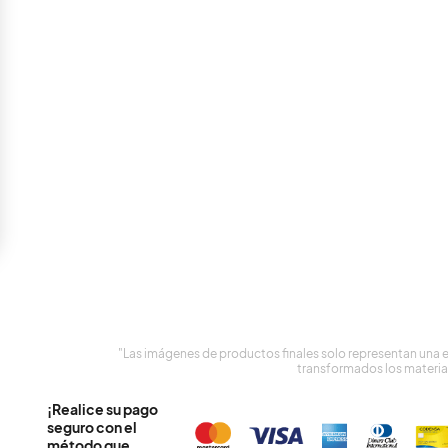
"Las imágenes de productos finales solo representan una 
transformados los materia
¡Realice su pago
seguro con el
método que