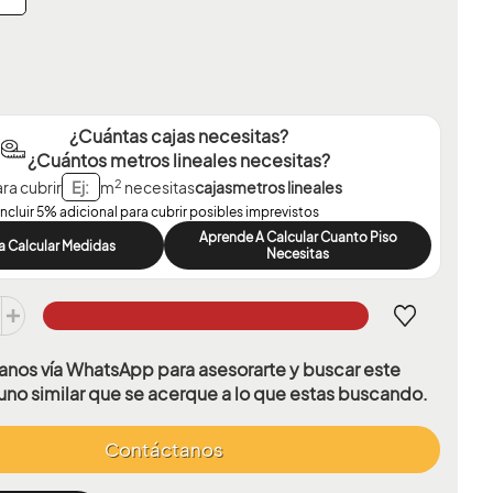
¿Cuántas cajas necesitas?
¿Cuántos metros lineales necesitas?
2
ra cubrir
m
necesitas
cajas
metros lineales
Incluir 5% adicional para cubrir posibles imprevistos
Aprende A Calcular Cuanto Piso
a Calcular Medidas
Necesitas
nos vía WhatsApp para asesorarte y buscar este
uno similar que se acerque a lo que estas buscando.
Contáctanos