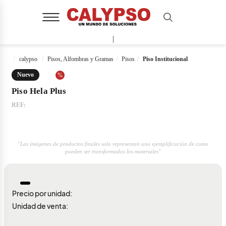
|
calypso
Pisos, Alfombras y Gramas
Pisos
Piso Institucional
Nuevo
%
Piso Hela Plus
REF:
"Las imágenes de productos finales solo representan una ejemplificación de como
pueden ser transformados los materiales"
Precio por unidad:
Unidad de venta: