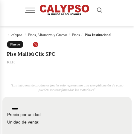
|
calypso
Pisos, Alfombras y Gramas
Pisos
Piso Institucional
Nuevo
%
Piso Malibú Clic SPC
REF:
"Las imágenes de productos finales solo representan una ejemplificación de como
pueden ser transformados los materiales"
Precio por unidad:
Unidad de venta: