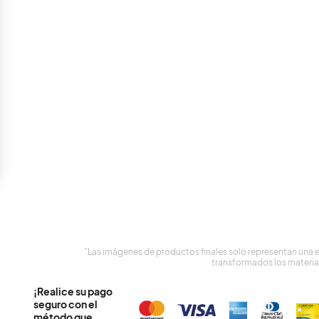
"Las imágenes de productos finales solo representan una 
transformados los materia
¡Realice su pago
seguro con el
método que