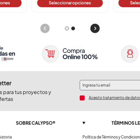
pciones
Seleccionar opciones
Se
etter
s para tus proyectos y
Acepto tratamiento de dato
fertas
SOBRE CALYPSO®
TÉRMINOS L
istoria
Política de Términos y Condicio