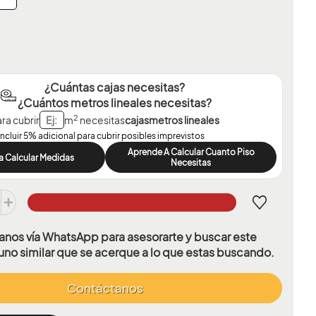
¿Cuántas cajas necesitas?
¿Cuántos metros lineales necesitas?
2
ra cubrir
m
necesitas
cajas
metros lineales
Incluir 5% adicional para cubrir posibles imprevistos
Aprende A Calcular Cuanto Piso
a Calcular Medidas
Necesitas
nos vía WhatsApp para asesorarte y buscar este
uno similar que se acerque a lo que estas buscando.
Contáctanos