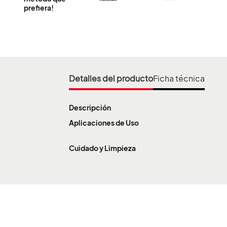
prefiera!
Información importante
Estamos trabajando para ampliar nuestra c
Detalles del producto
Ficha técnica
País
Departamento
Descripción
Atlántico
Aplicaciones de Uso
Información importante
Cuidado y Limpieza
Los siguientes números te comunican con áreas administrativ
Bogota y Centro:
+57 601 2473740
/
+57 601 3340400
Bolívar
Antioquia:
+57 604 5137200
COLOMBIA
Valle y Eje Cafetero:
+57 602 8831801
Santanderes:
+57 607 6301945
Llanos:
+57 608 6726333
Si deseas información de ventas, comunícate a nuestra única l