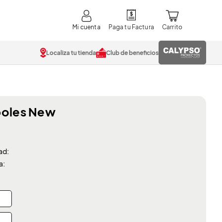
Mi cuenta
Localiza tu tienda
Club de beneficios
poles New
ad:
a: