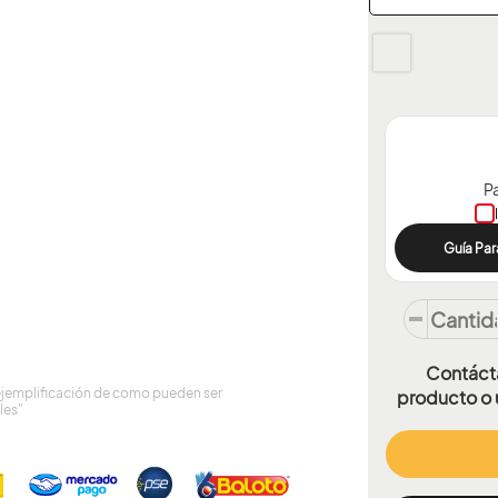
Pa
Guía Par
Contácta
ejemplificación de como pueden ser
producto o 
les"