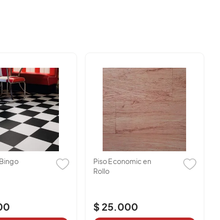
820153
3208514429
885976
3102154514
3204884243
O ENVIANOS UN CORREO A
asesor.nal@tiendascalypso.com
onomic en
Piso Bombay
.000
$ 31.000