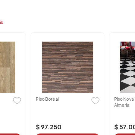
Contactar
Montería: Calle 36 # 5 – 52
(3)
7820151
-
7
Valledupar: Carrera 7 a #20
(3)
5885972
-
5
ás
b – 107
es
 1 5084444
SI ESTAS UBICADO EN UNA LOCALIZACION DIFERENTE 
Piso Nova Bingo
Piso Ec
Almeria
Rollo
$ 57.000
$ 25