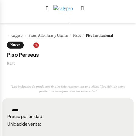
|
calypso
Pisos, Alfombras y Gramas
Pisos
Piso Institucional
Nuevo
%
Piso Perseus
REF:
"Las imágenes de productos finales solo representan una ejemplificación de como
pueden ser transformados los materiales"
Precio por unidad:
Unidad de venta: