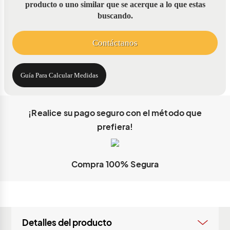
producto o uno similar que se acerque a lo que estas
buscando.
Contáctanos
Guía Para Calcular Medidas
¡Realice su pago seguro con el método que
prefiera!
Compra 100% Segura
Información importante
Estamos trabajando para ampliar nuestra cobertura en la ciudad
Detalles del producto
seleccionada. Contáctanos por cualquier de estos medios para