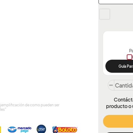
Pa
Guía Par
Contácta
ejemplificación de como pueden ser
producto o 
les"