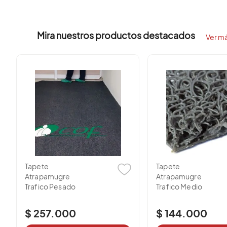
Córdoba
Mira nuestros productos destacados
Cesar
Ver m
La Guajira, Magdalena, Sucre y San Andr
CONTACTANOS AL SIGUIENTE TELEFONO WHATSAPP
+57
Tapete
Tapete
Atrapamugre
Atrapamugre
Trafico Pesado
Trafico Medio
$ 257.000
$ 144.000