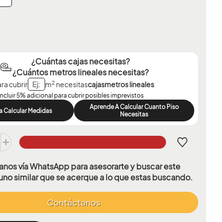
¿Cuántas cajas necesitas?
¿Cuántos metros lineales necesitas?
2
ra cubrir
m
necesitas
cajas
metros lineales
Incluir 5% adicional para cubrir posibles imprevistos
Aprende A Calcular Cuanto Piso
a Calcular Medidas
Necesitas
nos vía WhatsApp para asesorarte y buscar este
uno similar que se acerque a lo que estas buscando.
Contáctanos