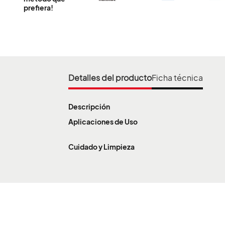
prefiera!
Información importante
Estamos trabajando para ampliar nuestra c
Detalles del producto
Ficha técnica
País
Departamento
Descripción
Atlántico
Aplicaciones de Uso
Información importante
Cuidado y Limpieza
Los siguientes números te comunican con áreas administrativ
Bogota y Centro:
+57 601 2473740
/
+57 601 3340400
Bolívar
Antioquia:
+57 604 5137200
COLOMBIA
Valle y Eje Cafetero:
+57 602 8831801
Santanderes:
+57 607 6301945
Llanos:
+57 608 6726333
Si deseas información de ventas, comunícate a nuestra única l