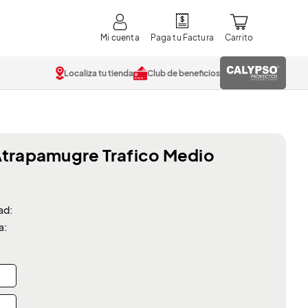
Mi cuenta
Localiza tu tienda
Club de beneficios
Atrapamugre Trafico Medio
ad:
a: