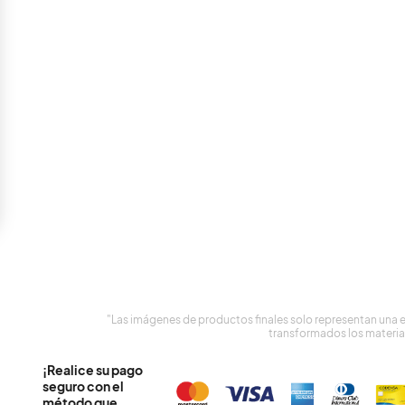
"Las imágenes de productos finales solo representan una 
transformados los materia
¡Realice su pago
seguro con el
método que