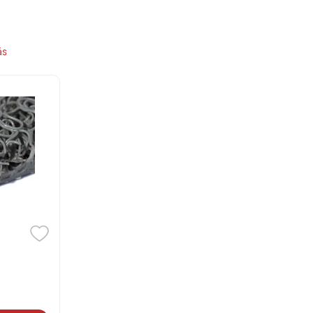
Contactar
Montería: Calle 36 # 5 – 52
(3)
7820151
-
7
Valledupar: Carrera 7 a #20
(3)
5885972
-
5
ás
b – 107
es
 1 5084444
SI ESTAS UBICADO EN UNA LOCALIZACION DIFERENTE 