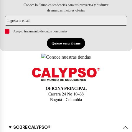
CONTACTANOS AL SIGUIENTE TELEFONO WHATSAPP
+57 1
Conoce lo último en tendencias para tus proyectos y disfrutar
5084444
SI ESTAS UBICADO EN UNA LOCALIZACION
de nuestras mejores ofertas
DIFERENTE O ENVIANOS UN CORREO A
asesor.nal@tiendascalypso.com
Acepto tratamiento de datos personales
Quiero suscribirme
OFICINA PRINCIPAL
Carrera 24 No 10–38
Bogotá - Colombia
SOBRE CALYPSO®